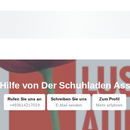
 Hilfe von Der Schuhladen Ass
Rufen Sie uns an
Schreiben Sie uns
Zum Profil
+493614217019
E-Mail senden
Mehr erfahren