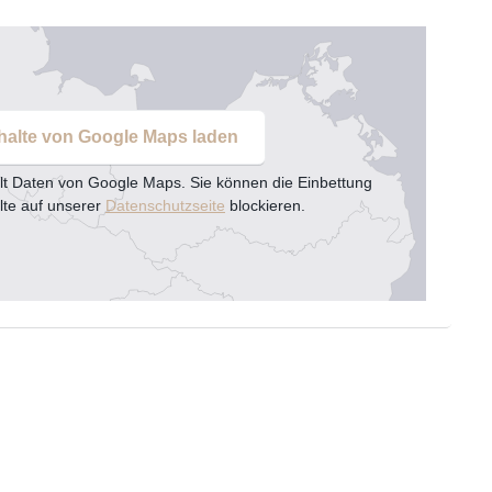
halte von Google Maps laden
lt Daten von Google Maps. Sie können die Einbettung
lte auf unserer
Datenschutzseite
blockieren.