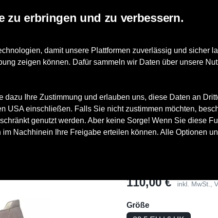
e zu erbringen und zu verbessern.
nologien, damit unsere Plattformen zuverlässig und sicher la
erbung zeigen können. Dafür sammeln wir Daten über unsere Nut
äufer Damenschuhe Klassisch pietra
e dazu Ihre Zustimmung und erlauben uns, diese Daten an Drit
 den USA einschließen. Falls Sie nicht zustimmen möchten, besc
schränkt genutzt werden. Aber keine Sorge! Wenn Sie diese Fun
h im Nachhinein Ihre Freigabe erteilen können. Alle Optionen un
Waldläufer 
pietra
Preis
110,00 €
inkl. MwSt.,
Größe